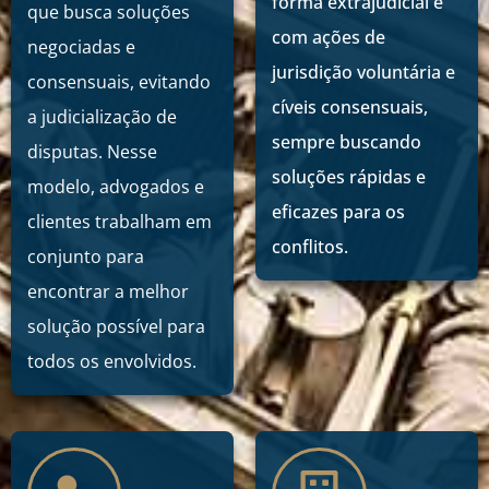
forma extrajudicial e
que busca soluções
com ações de
negociadas e
jurisdição voluntária e
consensuais, evitando
cíveis consensuais,
a judicialização de
sempre buscando
disputas. Nesse
soluções rápidas e
modelo, advogados e
eficazes para os
clientes trabalham em
conflitos.
conjunto para
encontrar a melhor
solução possível para
todos os envolvidos.